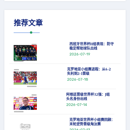
推荐文章
西班牙世界杯H组表现：防守
稳定帮助球队出线
2026-07-19
克罗地亚小组赛进程：从4-2
失利到2-1晋级
2026-07-18
阿根廷晋级世界杯32强：J组
头名身份出线
2026-07-14
克罗地亚世界杯小组赛回顾：
末轮逆势晋级淘汰赛
2026-07-13