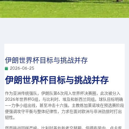
伊朗世界杯目标与挑战并存
2026-06-25
伊朗世界杯目标与挑战并存
作为亚洲传统强队，伊朗队第6次闯入世界杯决赛圈，此次被分入
2026年世界杯G组，与比利时、埃及和新西兰同组。球队目标明确
——力争小组出线，甚至冲击十六强。主教练加莱诺埃在预选赛阶段
便强调攻守平衡与整体纪律性，力求在面对欧洲与非洲劲旅时打出
韧性。
然而挑战同样严峻。比利时虽处新老交替期，但德布劳内、卢卡库