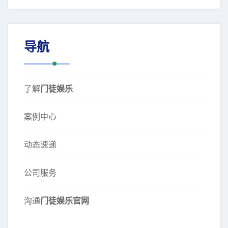
导航
了解
门徒娱乐
案例中心
动态速递
公司服务
沟通
门徒娱乐官网