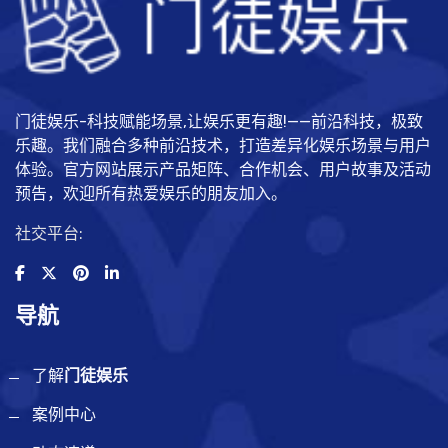
门徒娱乐-科技赋能场景,让娱乐更有趣!——前沿科技，极致
乐趣。我们融合多种前沿技术，打造差异化娱乐场景与用户
体验。官方网站展示产品矩阵、合作机会、用户故事及活动
预告，欢迎所有热爱娱乐的朋友加入。
社交平台:
导航
了解
门徒娱乐
案例中心