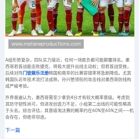
A组形势复杂，四队实力接近，任何一场胜负都可能颠覆排名。墨
西哥若首战能击败捷克，将极大提升出线主动权；但若首战受挫，
后续对阵
门徒娱乐注册
韩国和南非的比赛容错率将急剧降低。尤其
韩国队近年技术流打法成熟，孙兴慜领衔的攻击线对墨西哥防线构
成严峻考验。
外界普遍认为，墨西哥需至少拿到4分才有较大概率晋级。考虑到
其防守韧性尚可，但进攻创造力不足，小组第二出线的可能性略高
于头名。综合评估，其晋级淘汰赛的概率约在60%至65%之间——机
会存在，但绝非坦途。
下一篇