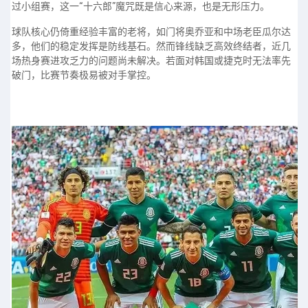
过小组赛，这一“十六郎”魔咒既是信心来源，也是无形压力。
球队核心仍倚重经验丰富的老将，如门将奥乔亚和中场老臣瓜尔达
多，他们的稳定发挥是防线基石。然而锋线缺乏高效终结者，近几
场热身赛进攻乏力的问题尚未解决。若面对韩国或捷克时无法率先
破门，比赛节奏极易被对手掌控。