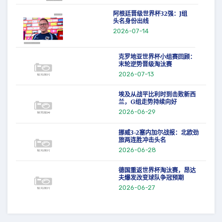
阿根廷晋级世界杯32强：J组
头名身份出线
2026-07-14
克罗地亚世界杯小组赛回顾：
末轮逆势晋级淘汰赛
2026-07-13
埃及从战平比利时到击败新西
兰，G组走势持续向好
2026-06-29
挪威3-2塞内加尔战报：北欧劲
旅两连胜冲击头名
2026-06-28
德国重返世界杯淘汰赛，昂达
夫爆发改变球队争冠预期
2026-06-27