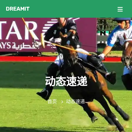
动态速递
首页
动态速递