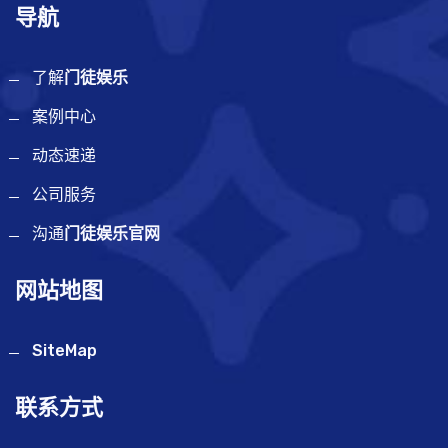
导航
了解
门徒娱乐
案例中心
动态速递
公司服务
沟通
门徒娱乐官网
网站地图
SiteMap
联系方式