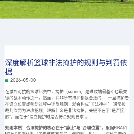
深度解析篮球非法掩护的规则与判罚依
据
2026-05-08
在激烈对抗的篮球比赛中，掩护（screen）是进攻端最基础也最关
键的战术动作之一。然而，并非所有掩护都是合法的——一旦掩护者
在设立位置或移动过程中违反规则，就会构成“非法掩护”，通常被
裁判吹罚为进攻犯规。理解什么是非法掩护，关键不在于“是否接
触”，而在于“设立掩护时是否符合规则要求”。
规则本质：合法掩护的核心在于“静止”与“合理位置”
。根据FIBA和