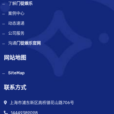
了解
门徒娱乐
案例中心
动态速递
公司服务
沟通
门徒娱乐官网
网站地图
SiteMap
联系方式
上海市浦东新区高桥镇花山路706号
14449389098