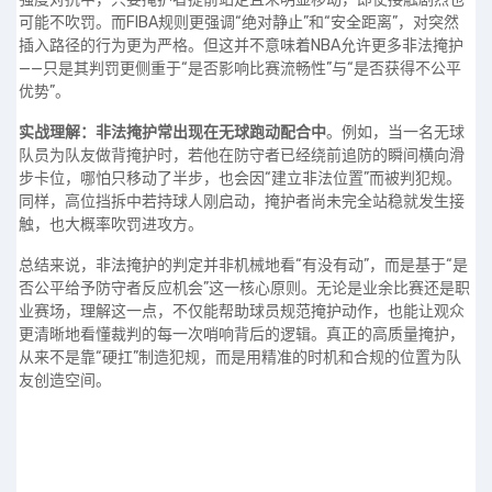
可能不吹罚。而FIBA规则更强调“绝对静止”和“安全距离”，对突然
插入路径的行为更为严格。但这并不意味着NBA允许更多非法掩护
——只是其判罚更侧重于“是否影响比赛流畅性”与“是否获得不公平
优势”。
实战理解：非法掩护常出现在无球跑动配合中
。例如，当一名无球
队员为队友做背掩护时，若他在防守者已经绕前追防的瞬间横向滑
步卡位，哪怕只移动了半步，也会因“建立非法位置”而被判犯规。
同样，高位挡拆中若持球人刚启动，掩护者尚未完全站稳就发生接
触，也大概率吹罚进攻方。
总结来说，非法掩护的判定并非机械地看“有没有动”，而是基于“是
否公平给予防守者反应机会”这一核心原则。无论是业余比赛还是职
业赛场，理解这一点，不仅能帮助球员规范掩护动作，也能让观众
更清晰地看懂裁判的每一次哨响背后的逻辑。真正的高质量掩护，
从来不是靠“硬扛”制造犯规，而是用精准的时机和合规的位置为队
友创造空间。