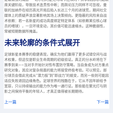
席关键阶段，导致技术连贯性中断；而舆论压力同样不可忽视，曼
联的加纳乔在经历高光开局后陷入长达三个月的进球荒，期间社交
媒体上的质疑声浪显著影响其场上决策倾向。更隐蔽的风险来自战
术依赖：若一名新星的成功高度绑定特定体系（如依赖某位核心球
员的喂球），一旦环境变动，其价值可能迅速缩水。这种脆弱性，
常被短期数据所掩盖。
未来轮廓的条件式展开
足球新星本赛季的稳健表现，确实为他们赢得了更多试错空间与战
术权重，但这仅是职业生命周期的初级验证。真正的分水岭将在下
赛季到来——当对手开始针对性布置防守策略，当自身成为对方重点
研究对象，其应对复杂局面的能力将接受终极考验。可以预见，部
分球员会借此完成从“潜力股”到“即战力”的蜕变，而另一些则可能因
适应失败退回边缘角色。足球世界的残酷在于，它从不因年龄给予
宽容，只以持续输出的能力作为唯一通行证。那些能在聚光灯与阴
影之间保持平衡的年轻人，才真正值得被长期期待。
上一篇
下一篇