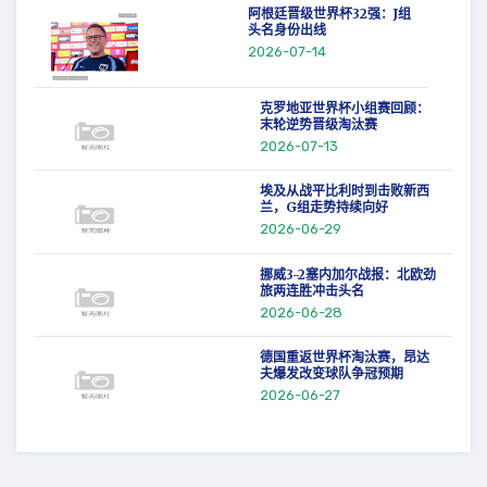
阿根廷晋级世界杯32强：J组
头名身份出线
2026-07-14
克罗地亚世界杯小组赛回顾：
末轮逆势晋级淘汰赛
2026-07-13
埃及从战平比利时到击败新西
兰，G组走势持续向好
2026-06-29
挪威3-2塞内加尔战报：北欧劲
旅两连胜冲击头名
2026-06-28
德国重返世界杯淘汰赛，昂达
夫爆发改变球队争冠预期
2026-06-27