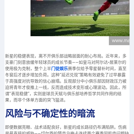
新星的稳健表现，离不开俱乐部战略层面的耐心布局。近年来，多
支豪门刻意放缓年轻球员的成长节奏——如皇马对阿尔达·居莱尔的
使用极为克制，整个上半
门徒娱乐
赛季仅给予零星替补时间，直至
冬窗后才逐步增加负荷。这种“延迟兑现”策略有效避免了过早暴露
于高强度对抗导致的信心崩塌。反观部分中小俱乐部因财政压力被
迫将青年才俊推上一线，反而造成技术变形或心理波动。因此，所
谓“表现稳健”，实则是球员天赋与俱乐部培养哲学共同作用的结
果，而非个体单方面的突飞猛进。
风险与不确定性的暗流
即便数据亮眼、战术适配良好，新星的成长路径仍布满陷阱。伤病
是最直接的威胁——切尔西的楚克乌梅卡连续两个赛季因肌肉问题缺