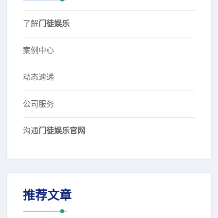
了解
门徒娱乐
案例中心
动态速递
公司服务
沟通
门徒娱乐官网
推荐文章