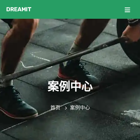
案例中心
首页
案例中心